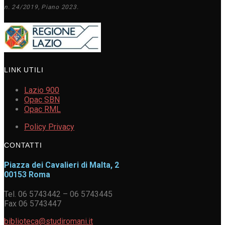
n. 24/2019, Piano 2023.
LINK UTILI
Lazio 900
Opac SBN
Opac RML
Policy Privacy
CONTATTI
Piazza dei Cavalieri di Malta, 2
00153 Roma
Tel. 06 5743442 – 06 5743445
Fax 06 5743447
biblioteca@studiromani.it