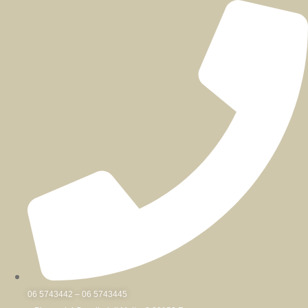
Skip
to
content
06 5743442 – 06 5743445