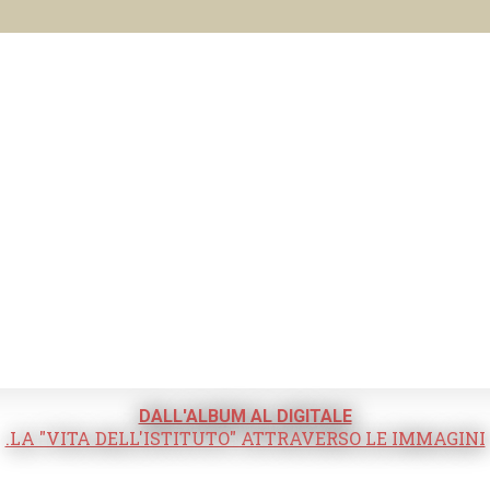
DALL'ALBUM AL DIGITALE
.LA "VITA DELL'ISTITUTO" ATTRAVERSO LE IMMAGINI