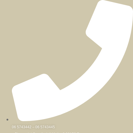
Skip
to
content
06 5743442 – 06 5743445