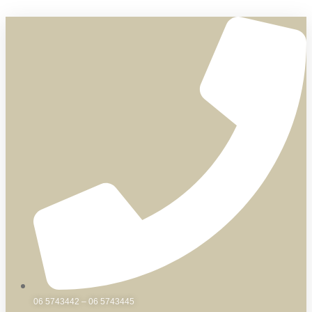
Skip
to
content
06 5743442 – 06 5743445