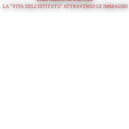
.LA "VITA DELL'ISTITUTO" ATTRAVERSO LE IMMAGINI