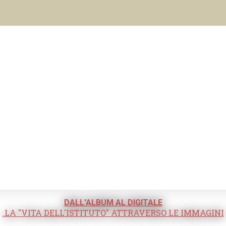
DALL'ALBUM AL DIGITALE
.LA "VITA DELL'ISTITUTO" ATTRAVERSO LE IMMAGINI