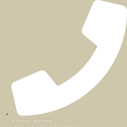
Skip
to
content
06 5743442 – 06 5743445