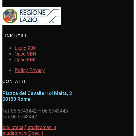
LINK UTILI
Lazio 900
Opac SBN
Opac RML
Policy Privacy
CONTATTI
Piazza dei Cavalieri di Malta, 2
00153 Roma
Tel. 06 5743442 – 06 5743445
Fax 06 5743447
biblioteca@studiromani.it
studiromani@pec.it