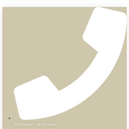
Skip
to
content
06 5743442 – 06 5743445