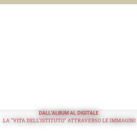
DALL'ALBUM AL DIGITALE
.LA "VITA DELL'ISTITUTO" ATTRAVERSO LE IMMAGINI