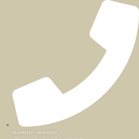
Skip
to
content
06 5743442 – 06 5743445