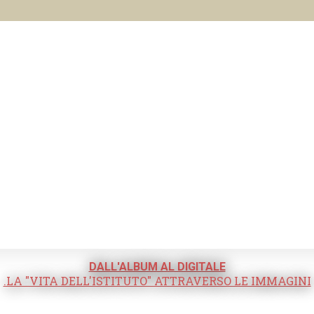
DALL'ALBUM AL DIGITALE
.LA "VITA DELL'ISTITUTO" ATTRAVERSO LE IMMAGINI