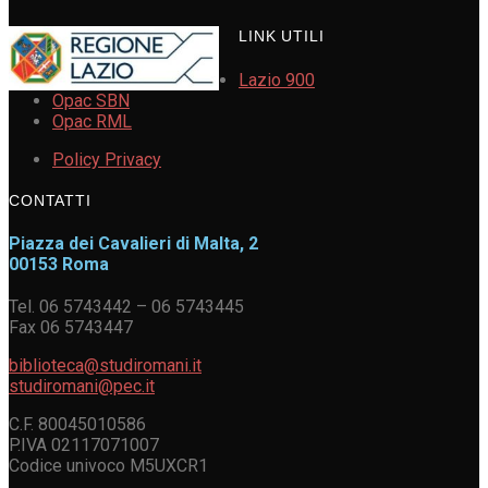
LINK UTILI
Lazio 900
Opac SBN
Opac RML
Policy Privacy
CONTATTI
Piazza dei Cavalieri di Malta, 2
00153 Roma
Tel. 06 5743442 – 06 5743445
Fax 06 5743447
biblioteca@studiromani.it
studiromani@pec.it
C.F. 80045010586
P.IVA 02117071007
Codice univoco M5UXCR1