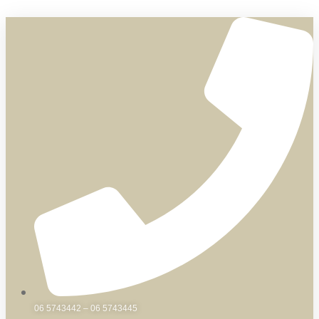
Skip
to
content
06 5743442 – 06 5743445