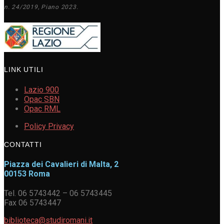
n. 24/2019, Piano 2023.
LINK UTILI
Lazio 900
Opac SBN
Opac RML
Policy Privacy
CONTATTI
Piazza dei Cavalieri di Malta, 2
00153 Roma
Tel. 06 5743442 – 06 5743445
Fax 06 5743447
biblioteca@studiromani.it