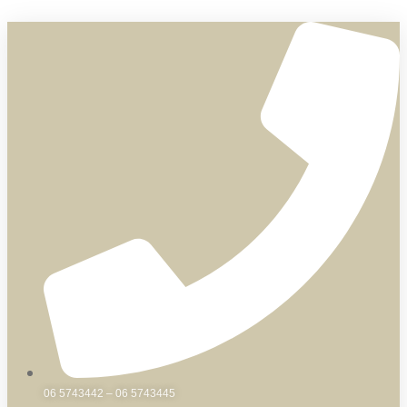
Skip
to
content
06 5743442 – 06 5743445