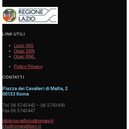
LINK UTILI
Lazio 900
Opac SBN
Opac RML
Policy Privacy
CONTATTI
Piazza dei Cavalieri di Malta, 2
00153 Roma
Tel. 06 5743442 – 06 5743445
Fax 06 5743447
biblioteca@studiromani.it
studiromani@pec.it