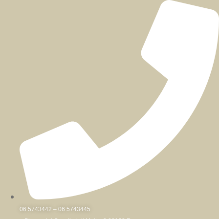
Skip
to
content
06 5743442 – 06 5743445