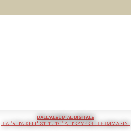
DALL'ALBUM AL DIGITALE
.LA "VITA DELL'ISTITUTO" ATTRAVERSO LE IMMAGINI