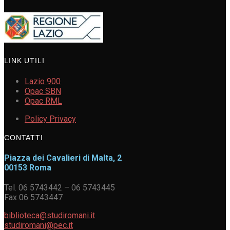
LINK UTILI
Lazio 900
Opac SBN
Opac RML
Policy Privacy
CONTATTI
Piazza dei Cavalieri di Malta, 2
00153 Roma
Tel. 06 5743442 – 06 5743445
Fax 06 5743447
biblioteca@studiromani.it
studiromani@pec.it