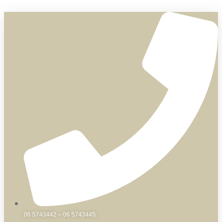
Skip
to
content
06 5743442 – 06 5743445