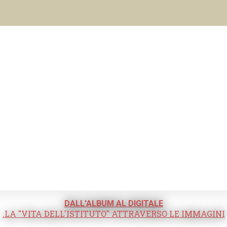
DALL'ALBUM AL DIGITALE
.LA "VITA DELL'ISTITUTO" ATTRAVERSO LE IMMAGINI