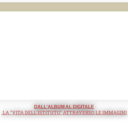
DALL'ALBUM AL DIGITALE
.LA "VITA DELL'ISTITUTO" ATTRAVERSO LE IMMAGINI