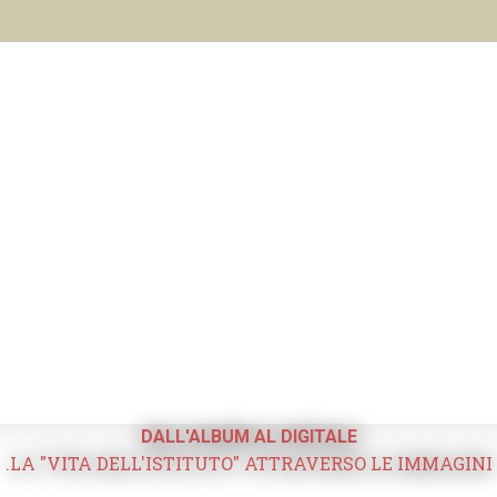
DALL'ALBUM AL DIGITALE
.LA "VITA DELL'ISTITUTO" ATTRAVERSO LE IMMAGINI