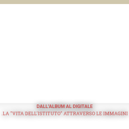
DALL'ALBUM AL DIGITALE
.LA "VITA DELL'ISTITUTO" ATTRAVERSO LE IMMAGINI