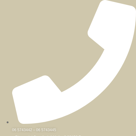
Skip
to
content
06 5743442 – 06 5743445