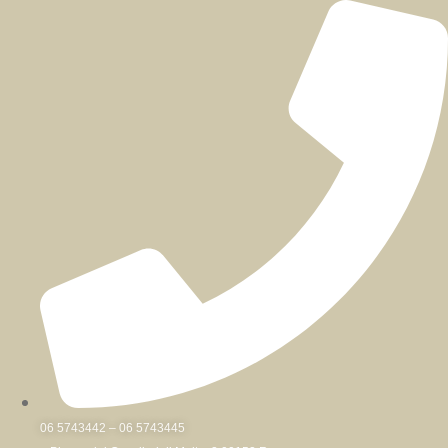
Skip
to
content
06 5743442 – 06 5743445