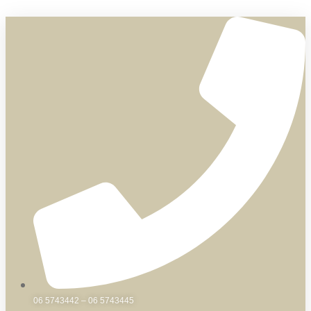
Skip
to
content
06 5743442 – 06 5743445