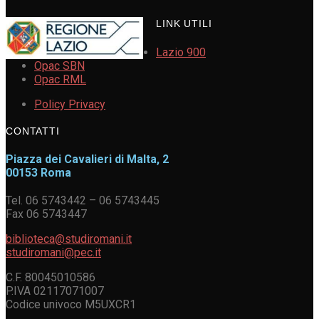
LINK UTILI
Lazio 900
Opac SBN
Opac RML
Policy Privacy
CONTATTI
Piazza dei Cavalieri di Malta, 2
00153 Roma
Tel. 06 5743442 – 06 5743445
Fax 06 5743447
biblioteca@studiromani.it
studiromani@pec.it
C.F. 80045010586
P.IVA 02117071007
Codice univoco M5UXCR1