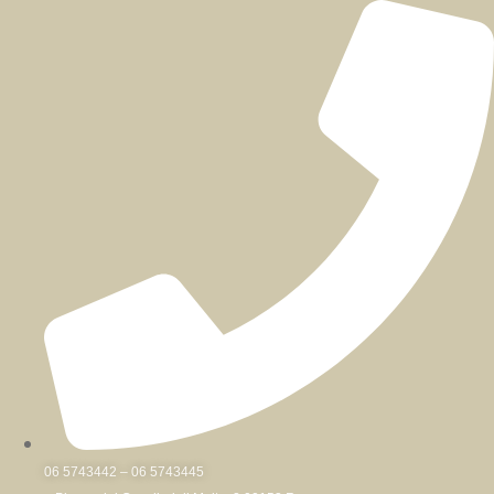
Skip
to
content
06 5743442 – 06 5743445