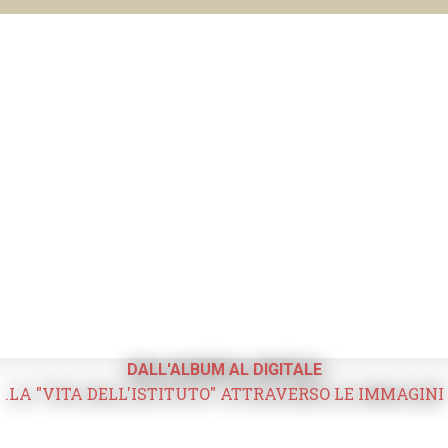
DALL'ALBUM AL DIGITALE
.LA "VITA DELL'ISTITUTO" ATTRAVERSO LE IMMAGINI