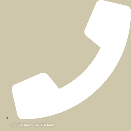
Skip
to
content
06 5743442 – 06 5743445