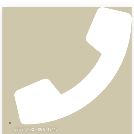
Skip
to
content
06 5743442 – 06 5743445