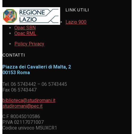
LINK UTILI
Lazio 900
Opac SBN
Opac RML
Policy Privacy
CONTATTI
Piazza dei Cavalieri di Malta, 2
00153 Roma
Tel. 06 5743442 – 06 5743445
Fax 06 5743447
biblioteca@studiromani.it
studiromani@pec.it
C.F. 80045010586
P.IVA 02117071007
Codice univoco M5UXCR1