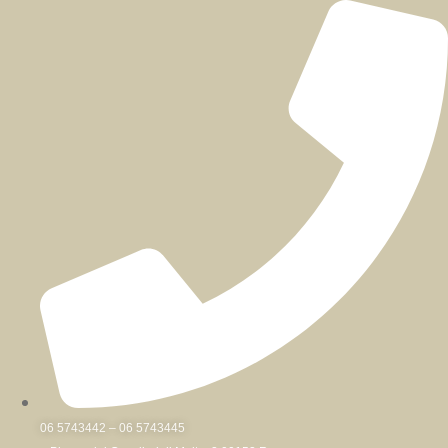
Skip
to
content
06 5743442 – 06 5743445