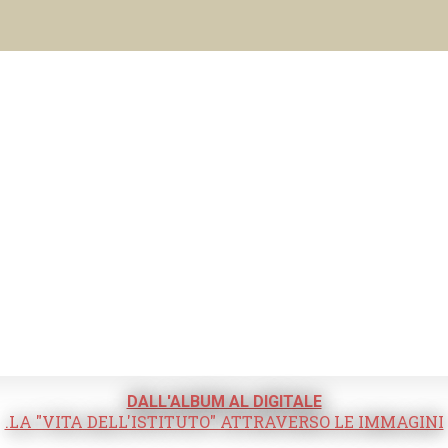
DALL'ALBUM AL DIGITALE
.LA "VITA DELL'ISTITUTO" ATTRAVERSO LE IMMAGINI