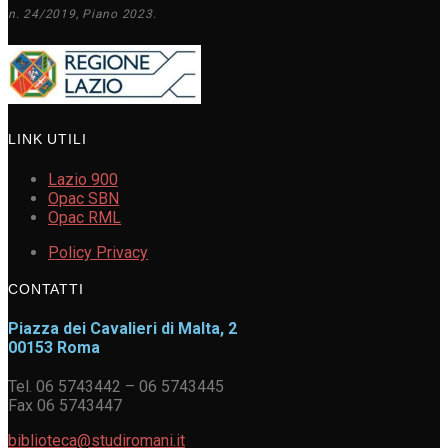
n. 24/2019, Piano 2023.
LINK UTILI
Lazio 900
Opac SBN
Opac RML
Policy Privacy
CONTATTI
Piazza dei Cavalieri di Malta, 2
00153 Roma
Tel. 06 5743442 – 06 5743445
Fax 06 5743447
biblioteca@studiromani.it