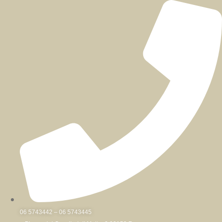
Skip
to
content
06 5743442 – 06 5743445