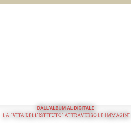
DALL'ALBUM AL DIGITALE
.LA "VITA DELL'ISTITUTO" ATTRAVERSO LE IMMAGINI