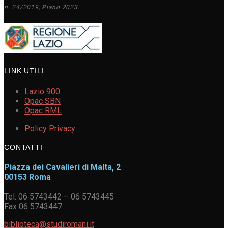
n. 24/2019, Piano 2023.
LINK UTILI
Lazio 900
Opac SBN
Opac RML
Policy Privacy
CONTATTI
Piazza dei Cavalieri di Malta, 2
00153 Roma
Tel. 06 5743442 – 06 5743445
Fax 06 5743447
biblioteca@studiromani.it