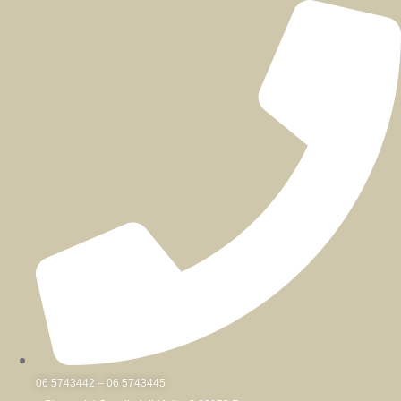
Skip
to
content
06 5743442 – 06 5743445