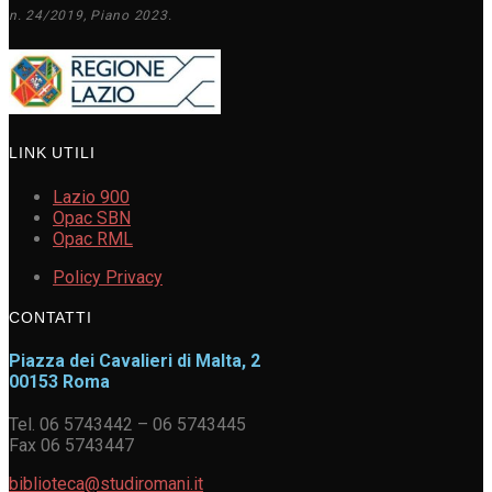
n. 24/2019, Piano 2023.
LINK UTILI
Lazio 900
Opac SBN
Opac RML
Policy Privacy
CONTATTI
Piazza dei Cavalieri di Malta, 2
00153 Roma
Tel. 06 5743442 – 06 5743445
Fax 06 5743447
biblioteca@studiromani.it