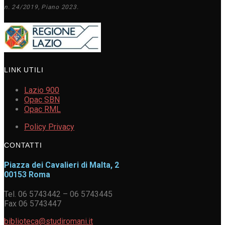
n. 24/2019, Piano 2023.
LINK UTILI
Lazio 900
Opac SBN
Opac RML
Policy Privacy
CONTATTI
Piazza dei Cavalieri di Malta, 2
00153 Roma
Tel. 06 5743442 – 06 5743445
Fax 06 5743447
biblioteca@studiromani.it