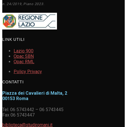
n. 24/2019, Piano 2023.
LINK UTILI
Lazio 900
Opac SBN
Opac RML
Policy Privacy
CONTATTI
Piazza dei Cavalieri di Malta, 2
00153 Roma
Tel. 06 5743442 – 06 5743445
Fax 06 5743447
biblioteca@studiromani.it