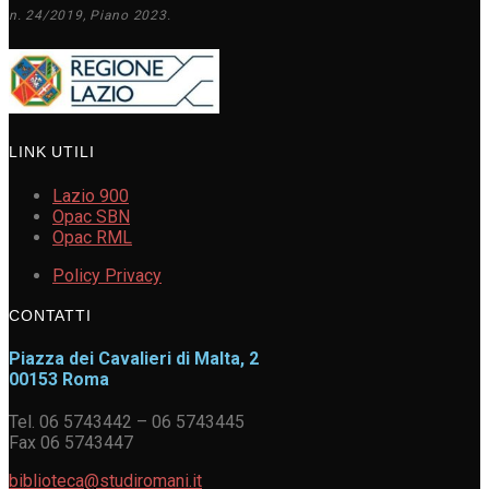
n. 24/2019, Piano 2023.
LINK UTILI
Lazio 900
Opac SBN
Opac RML
Policy Privacy
CONTATTI
Piazza dei Cavalieri di Malta, 2
00153 Roma
Tel. 06 5743442 – 06 5743445
Fax 06 5743447
biblioteca@studiromani.it