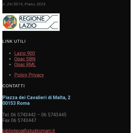
n. 24/2019, Piano 2023.
LINK UTILI
Lazio 900
Opac SBN
Opac RML
Policy Privacy
CONTATTI
Piazza dei Cavalieri di Malta, 2
00153 Roma
Tel. 06 5743442 – 06 5743445
Fax 06 5743447
biblioteca@studiromani.it