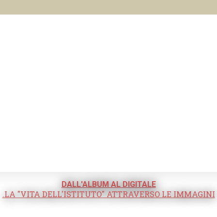
DALL'ALBUM AL DIGITALE
.LA "VITA DELL'ISTITUTO" ATTRAVERSO LE IMMAGINI