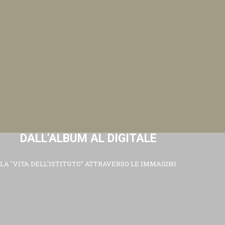
DALL'ALBUM AL DIGITALE
LA "VITA DELL'ISTITUTO" ATTRAVERSO LE IMMAGINI