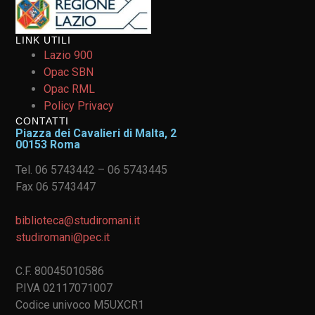
LINK UTILI
Lazio 900
Opac SBN
Opac RML
Policy Privacy
CONTATTI
Piazza dei Cavalieri di Malta, 2
00153 Roma
Tel. 06 5743442 – 06 5743445
Fax 06 5743447
biblioteca@studiromani.it
studiromani@pec.it
C.F. 80045010586
P.IVA 02117071007
Codice univoco M5UXCR1