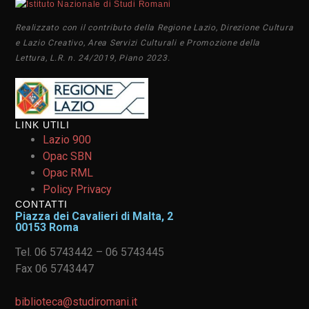
Realizzato con il contributo della Regione Lazio, Direzione Cultura
e Lazio Creativo, Area Servizi Culturali e Promozione della
Lettura, L.R. n. 24/2019, Piano 2023.
LINK UTILI
Lazio 900
Opac SBN
Opac RML
Policy Privacy
CONTATTI
Piazza dei Cavalieri di Malta, 2
00153 Roma
Tel. 06 5743442 – 06 5743445
Fax 06 5743447
biblioteca@studiromani.it