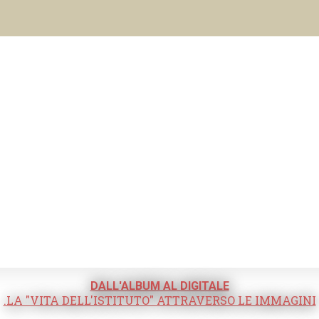
DALL'ALBUM AL DIGITALE
.LA "VITA DELL'ISTITUTO" ATTRAVERSO LE IMMAGINI