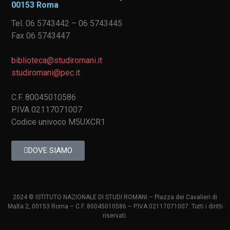
00153 Roma
Tel. 06 5743442 – 06 5743445
Fax 06 5743447
biblioteca@studiromani.it
studiromani@pec.it
C.F. 80045010586
P.IVA 02117071007
Codice univoco M5UXCR1
DOVE SIAMO
2024 © ISTITUTO NAZIONALE DI STUDI ROMANI – Piazza dei Cavalieri di
Malta 2, 00153 Roma – C.F. 80045010586 – P.IVA 02117071007. Tutti i diritti
riservati.