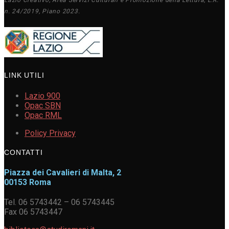
Lazio Creativo, Area Servizi Culturali e Promozione della Lettura, L.R.
n. 24/2019, Piano 2023.
LINK UTILI
Lazio 900
Opac SBN
Opac RML
Policy Privacy
CONTATTI
Piazza dei Cavalieri di Malta, 2
00153 Roma
Tel. 06 5743442 – 06 5743445
Fax 06 5743447