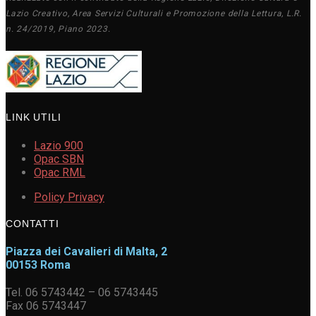
Lazio Creativo, Area Servizi Culturali e Promozione della Lettura, L.R.
n. 24/2019, Piano 2023.
LINK UTILI
Lazio 900
Opac SBN
Opac RML
Policy Privacy
CONTATTI
Piazza dei Cavalieri di Malta, 2
00153 Roma
Tel. 06 5743442 – 06 5743445
Fax 06 5743447