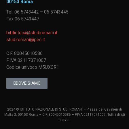
00153 Roma
Tel. 06 5743442 – 06 5743445
Fax 06 5743447
biblioteca@studiromani.it
studiromani@pec.it
C.F. 80045010586
P.IVA 02117071007
Codice univoco M5UXCR1
DOVE SIAMO
2024 © ISTITUTO NAZIONALE DI STUDI ROMANI – Piazza dei Cavalieri di
Malta 2, 00153 Roma – C.F. 80045010586 – P.IVA 02117071007. Tutti i diritti
riservati.