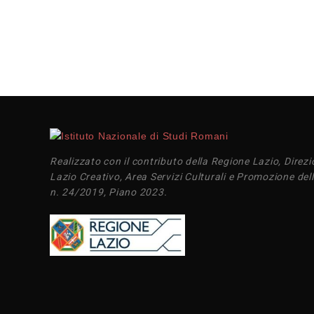
Realizzato con il contributo della Regione Lazio, Direzi
Lazio Creativo, Area Servizi Culturali e Promozione dell
n. 24/2019, Piano 2023.