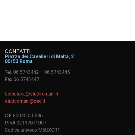
CONTATTI
Piazza dei Cavalieri di Malta, 2
00153 Roma
Tel. 06 5743442 – 06 5743445
Fax 06 5743447
biblioteca@studiromani.it
studiromani@pec.it
C.F. 80045010586
P.IVA 02117071007
Codice univoco M5UXCR1